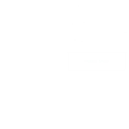
produtos químicos ou petr
Faz parte do nosso negóci
competência e qualidade q
adequado retorno dos ser
Saiba Mais