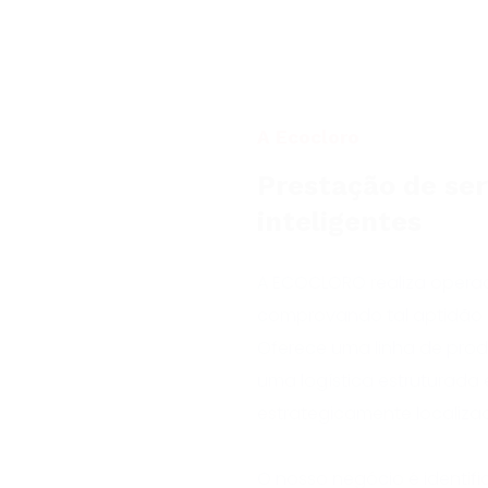
SOBRE
PRODUTOS
CONTATO
COMUNIDADE
CO
A Ecocloro
Prestação de ser
inteligentes
A ECOCLORO realiza operaçõ
comprovando tal aptidão pa
Oferece uma linha de prod
uma logística estruturada 
estrategicamente localiza
O nosso negócio é identific