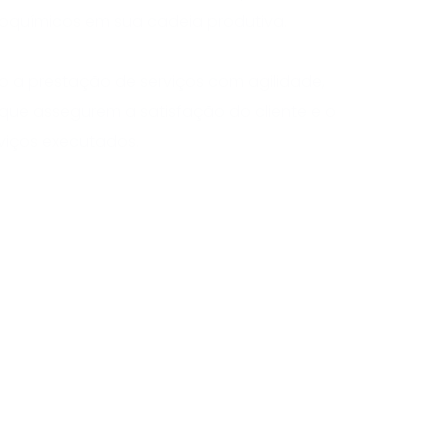
oquímicos em sua cadeia produtiva.
o a prestação de serviços com agilidade,
ue assegurem a satisfação do cliente e o
viços executados.