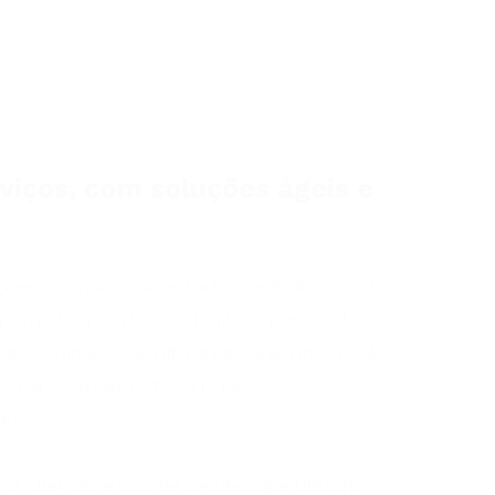
(27) 2237 8801
(27) 2237 8801
MPLIANCE
viços, com soluções ágeis e
es nos principais estados centrais do país,
ra atuar em todo o território nacional.
utos químicos de alta qualidade, através de
e ágil, com depósitos e bases
das.
ar, atender e manter clientes que utilizam