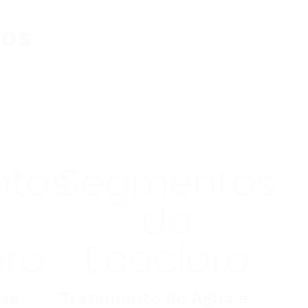
mos
dade.
ose
Tratamento de Água e